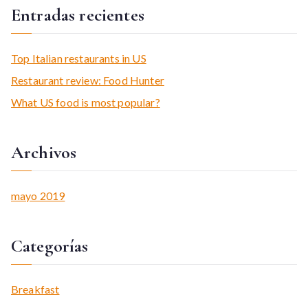
Entradas recientes
s
c
a
Top Italian restaurants in US
r
Restaurant review: Food Hunter
:
What US food is most popular?
Archivos
mayo 2019
Categorías
Breakfast