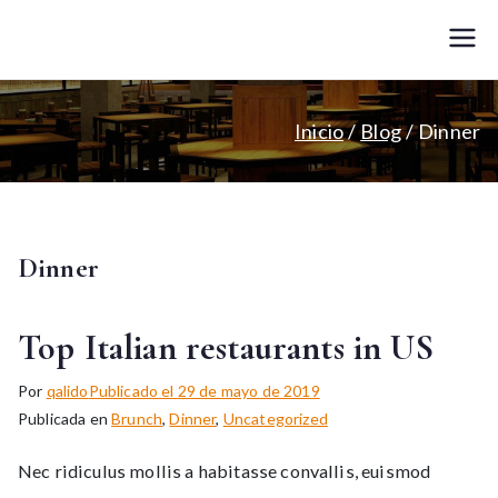
Saltar
al
Qalido
Tu restaurante en valdebebas
contenido
Inicio
Blog
Dinner
Dinner
Top Italian restaurants in US
Por
qalido
Publicado el
29 de mayo de 2019
Publicada en
Brunch
,
Dinner
,
Uncategorized
Nec ridiculus mollis a habitasse convallis, euismod